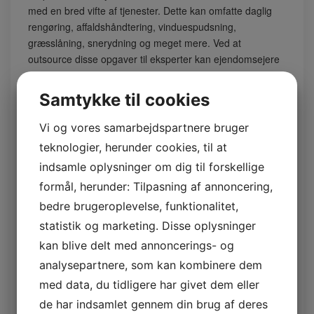
med en bred vifte af tjenester. Dette kan omfatte daglig
rengøring, affaldshåndtering, vinduespudsning,
græsslåning, snerydning og meget mere. Ved at
outsource disse opgaver til eksperter kan ejendomsejere
og administratorer spare tid og ressourcer, samtidig med
at de sikrer, at ejendommen altid fremstår præsentabel.
Samtykke til cookies
Når det kommer til
ejendomsservice i København
, er det
Vi og vores samarbejdspartnere bruger
vigtigt at vælge en virksomhed med erfaring og ekspertise
inden for området. En pålidelig virksomhed vil være i
teknologier, herunder cookies, til at
stand til at tilbyde skræddersyede løsninger, der
indsamle oplysninger om dig til forskellige
imødekommer ejendommens specifikke behov.
formål, herunder: Tilpasning af annoncering,
En god ejendomsservicevirksomhed vil have
bedre brugeroplevelse, funktionalitet,
veluddannede medarbejdere, der kan håndtere forskellige
statistik og marketing. Disse oplysninger
opgaver effektivt og professionelt. De vil også have det
kan blive delt med annoncerings- og
nødvendige udstyr og værktøjer til at udføre arbejdet på
analysepartnere, som kan kombinere dem
en effektiv og sikker måde.
med data, du tidligere har givet dem eller
Når du vælger en ejendomsservicevirksomhed, er det
de har indsamlet gennem din brug af deres
også vigtigt at overveje deres omdømme og tidligere